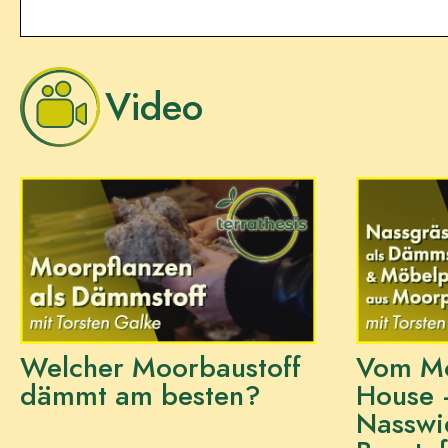
Video
Welcher Moorbaustoff
Vom Mo
dämmt am besten?
House 
Nasswi