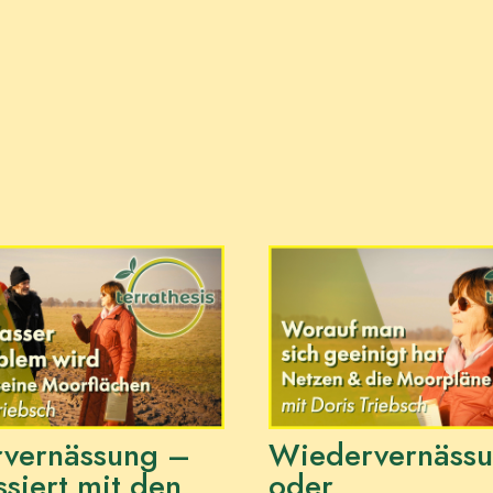
vernässung –
Wiedervernäss
siert mit den
oder