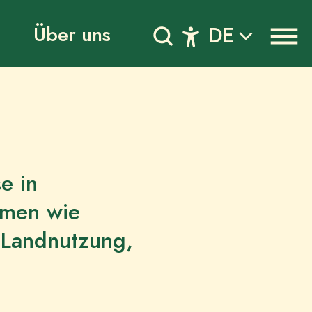
Über uns
DE
e in
emen wie
Landnutzung,