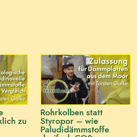
e
Rohrkolben statt
lich zu
Styropor – wie
Paludidämmstoffe