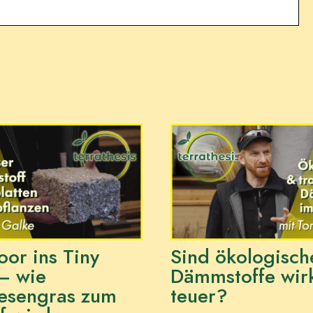
or ins Tiny
Sind ökologisch
– wie
Dämmstoffe wirk
esengras zum
teuer?