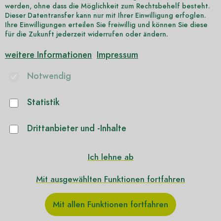
KONRAD WOLF
werden, ohne dass die Möglichkeit zum Rechtsbehelf besteht.
Marlene-Dietrich-Allee 11
Dieser Datentransfer kann nur mit Ihrer Einwilligung erfoglen.
D-14482 Potsdam
Ihre Einwilligungen erteilen Sie freiwillig und können Sie diese
für die Zukunft jederzeit widerrufen oder ändern.
www.filmuniversitaet.de
weitere Informationen
Impressum
Notwendig
#terrathesis
Youtube
Statistik
Instagram
Drittanbieter und -Inhalte
Threads
TikTok
Ich lehne ab
LinkedIn
Mit ausgewählten Funktionen fortfahren
Mit allen Funktionen fortfahren
Kontakt
Impressum
Datenschutz
Cookies