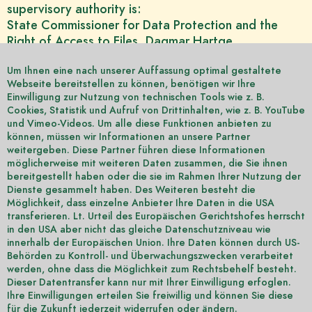
supervisory authority is:
State Commissioner for Data Protection and the
Right of Access to Files Dagmar Hartge
Stahnsdorfer Damm 77 14532 Kleinmachnow
Germany
Um Ihnen eine nach unserer Auffassung optimal gestaltete
Webseite bereitstellen zu können, benötigen wir Ihre
Einwilligung zur Nutzung von technischen Tools wie z. B.
Cookies, Statistik und Aufruf von Drittinhalten, wie z. B. YouTube
und Vimeo-Videos. Um alle diese Funktionen anbieten zu
können, müssen wir Informationen an unsere Partner
weitergeben. Diese Partner führen diese Informationen
möglicherweise mit weiteren Daten zusammen, die Sie ihnen
bereitgestellt haben oder die sie im Rahmen Ihrer Nutzung der
Dienste gesammelt haben. Des Weiteren besteht die
Möglichkeit, dass einzelne Anbieter Ihre Daten in die USA
transferieren. Lt. Urteil des Europäischen Gerichtshofes herrscht
MEDIAG
in den USA aber nicht das gleiche Datenschutzniveau wie
innerhalb der Europäischen Union. Ihre Daten können durch US-
Filmuniversität Babelsberg
Behörden zu Kontroll- und Überwachungszwecken verarbeitet
KONRAD WOLF
werden, ohne dass die Möglichkeit zum Rechtsbehelf besteht.
Marlene-Dietrich-Allee 11
Dieser Datentransfer kann nur mit Ihrer Einwilligung erfoglen.
D-14482 Potsdam
Ihre Einwilligungen erteilen Sie freiwillig und können Sie diese
für die Zukunft jederzeit widerrufen oder ändern.