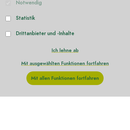
Notwendig
Filmuniversität Babelsberg
KONRAD WOLF
Statistik
Marlene-Dietrich-Allee 11
D-14482 Potsdam
Drittanbieter und -Inhalte
www.filmuniversitaet.de
Ich lehne ab
Mit ausgewählten Funktionen fortfahren
#terrathesis
Youtube
Mit allen Funktionen fortfahren
Instagram
Threads
TikTok
LinkedIn